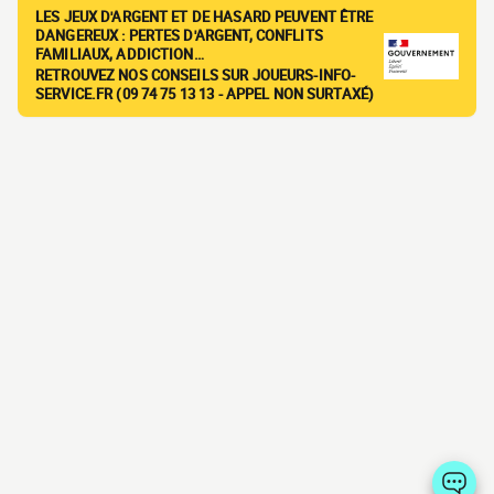
LES JEUX D'ARGENT ET DE HASARD PEUVENT ÊTRE
DANGEREUX : PERTES D'ARGENT, CONFLITS
FAMILIAUX, ADDICTION…
RETROUVEZ NOS CONSEILS SUR JOUEURS-INFO-
SERVICE.FR (09 74 75 13 13 - APPEL NON SURTAXÉ)