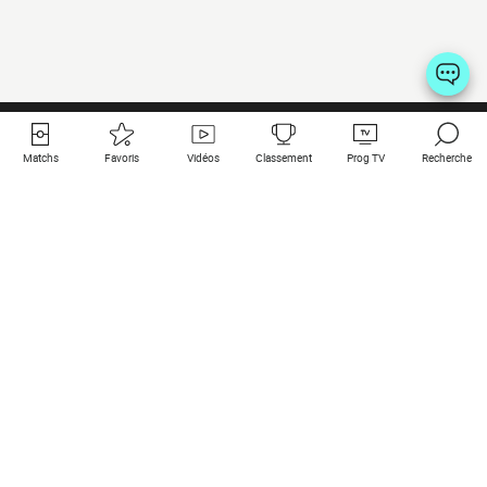
Matchs
Favoris
Vidéos
Classement
Prog TV
Recherche
Liens utiles
Clubs à la une
Tous les matchs
PSG
Matchs en live
Bayern Munich
Derniers résultats
Real Madrid
Matchs à venir
Inter
Match en streaming
Juventus
Contact
Manchester City
Mentions légales
Manchester United
Les amis de Foot Direct
Liverpool
Les guides de Foot Direct