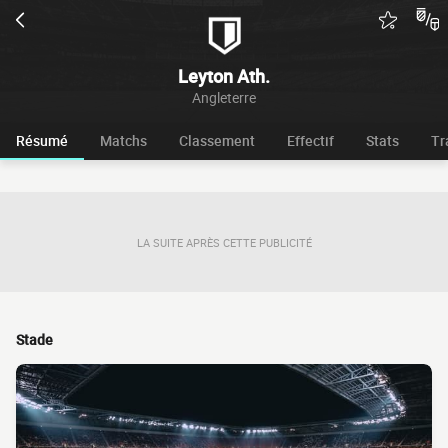
Leyton Ath.
Angleterre
Résumé
Matchs
Classement
Effectif
Stats
Tr
LA SUITE APRÈS CETTE PUBLICITÉ
Stade