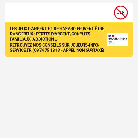
LES JEUX D'ARGENT ET DE HASARD PEUVENT ÊTRE
DANGEREUX : PERTES D'ARGENT, CONFLITS
FAMILIAUX, ADDICTION…
RETROUVEZ NOS CONSEILS SUR JOUEURS-INFO-
SERVICE.FR (09 74 75 13 13 - APPEL NON SURTAXÉ)