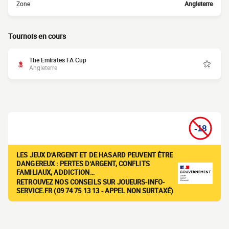
Zone
Angleterre
Tournois en cours
The Emirates FA Cup
Angleterre
LES JEUX D'ARGENT ET DE HASARD PEUVENT ÊTRE
DANGEREUX : PERTES D'ARGENT, CONFLITS
FAMILIAUX, ADDICTION…
RETROUVEZ NOS CONSEILS SUR JOUEURS-INFO-
SERVICE.FR (09 74 75 13 13 - APPEL NON SURTAXÉ)