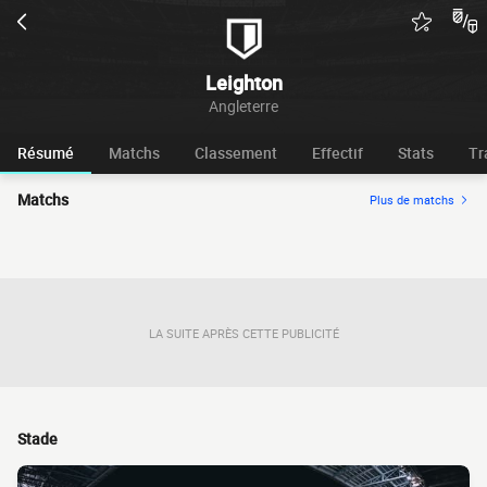
Leighton
Angleterre
Résumé
Matchs
Classement
Effectif
Stats
Tr
Matchs
Plus de matchs
LA SUITE APRÈS CETTE PUBLICITÉ
Stade