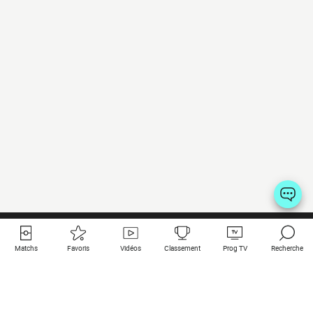
Matchs
Favoris
Vidéos
Classement
Prog TV
Recherche
Liens utiles
Clubs à la une
Tous les matchs
PSG
Matchs en live
Bayern Munich