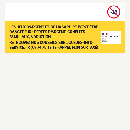
LES JEUX D'ARGENT ET DE HASARD PEUVENT ÊTRE
DANGEREUX : PERTES D'ARGENT, CONFLITS
FAMILIAUX, ADDICTION…
RETROUVEZ NOS CONSEILS SUR JOUEURS-INFO-
SERVICE.FR (09 74 75 13 13 - APPEL NON SURTAXÉ)