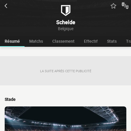
Schelde
Belgique
Résumé
Matchs
Classement
Effectif
Stats
Tr
LA SUITE APRÈS CETTE PUBLICITÉ
Stade