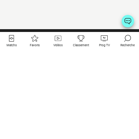
Matchs
Favoris
Vidéos
Classement
Prog TV
Recherche
Liens utiles
Clubs à la une
Tous les matchs
PSG
Matchs en live
Bayern Munich
Derniers résultats
Real Madrid
Matchs à venir
Inter
Match en streaming
Juventus
Contact
Manchester City
Mentions légales
Manchester United
Les amis de Foot Direct
Liverpool
Les guides de Foot Direct