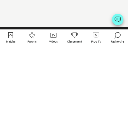
Matchs
Favoris
Vidéos
Classement
Prog TV
Recherche
Liens utiles
Clubs à la une
Tous les matchs
PSG
Matchs en live
Bayern Munich
Derniers résultats
Real Madrid
Matchs à venir
Inter
Match en streaming
Juventus
Contact
Manchester City
Mentions légales
Manchester United
Les amis de Foot Direct
Liverpool
Les guides de Foot Direct