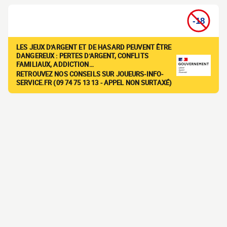
LES JEUX D'ARGENT ET DE HASARD PEUVENT ÊTRE
DANGEREUX : PERTES D'ARGENT, CONFLITS
FAMILIAUX, ADDICTION…
RETROUVEZ NOS CONSEILS SUR JOUEURS-INFO-
SERVICE.FR (09 74 75 13 13 - APPEL NON SURTAXÉ)