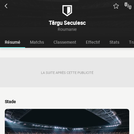
Târgu Secuiesc
Roumanie
Résumé
Matchs
Classement
Effectif
Stats
Tr
LA SUITE APRÈS CETTE PUBLICITÉ
Stade