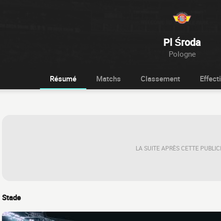
Pl Środa
Pologne
Résumé
Matchs
Classement
Effecti
LA SUITE APRÈS CETTE PUBLIC
Stade