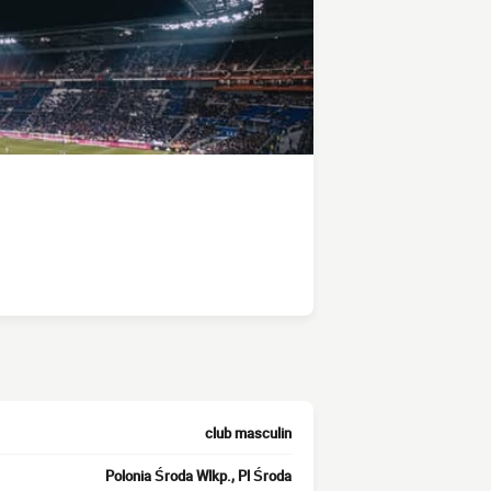
club masculin
Polonia Środa Wlkp., Pl Środa