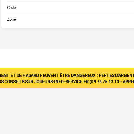
Code
Zone
GENT ET DE HASARD PEUVENT ÊTRE DANGEREUX : PERTES D'ARGENT
 CONSEILS SUR JOUEURS-INFO-SERVICE.FR (09 74 75 13 13 - APP