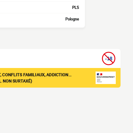
PLS
Pologne
, CONFLITS FAMILIAUX, ADDICTION…
EL NON SURTAXÉ)