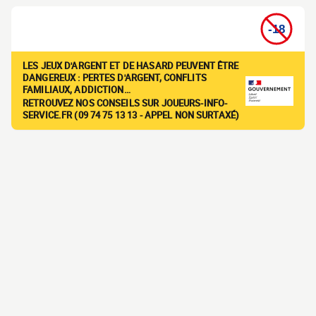
LES JEUX D'ARGENT ET DE HASARD PEUVENT ÊTRE
DANGEREUX : PERTES D'ARGENT, CONFLITS
FAMILIAUX, ADDICTION…
RETROUVEZ NOS CONSEILS SUR JOUEURS-INFO-
SERVICE.FR (09 74 75 13 13 - APPEL NON SURTAXÉ)