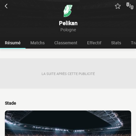
Pelikan
Pologne
Résumé
Matchs
Classement
Effectif
Stats
Tr
LA SUITE APRÈS CETTE PUBLICITÉ
Stade