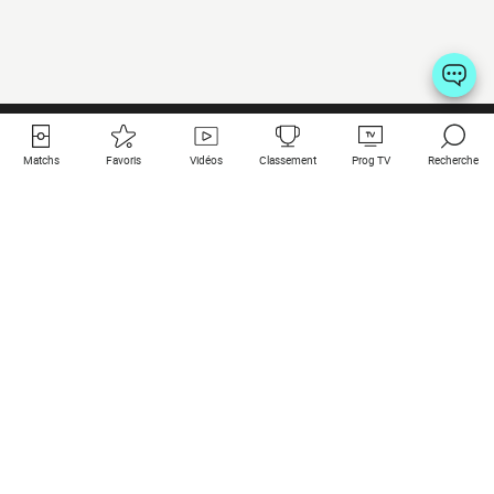
Matchs
Favoris
Vidéos
Classement
Prog TV
Recherche
Liens utiles
Clubs à la une
Tous les matchs
PSG
Matchs en live
Bayern Munich
Derniers résultats
Real Madrid
Matchs à venir
Inter
Match en streaming
Juventus
Contact
Manchester City
Mentions légales
Manchester United
Les amis de Foot Direct
Liverpool
Les guides de Foot Direct