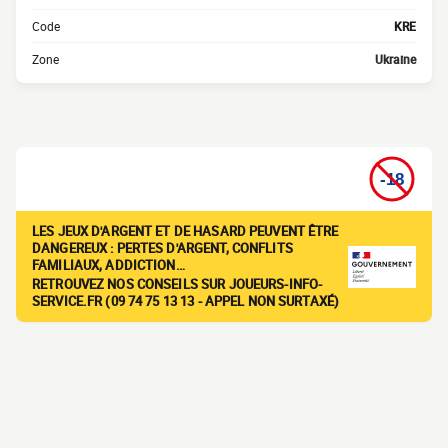
Code
KRE
Zone
Ukraine
LES JEUX D'ARGENT ET DE HASARD PEUVENT ÊTRE
DANGEREUX : PERTES D'ARGENT, CONFLITS
FAMILIAUX, ADDICTION…
RETROUVEZ NOS CONSEILS SUR JOUEURS-INFO-
SERVICE.FR (09 74 75 13 13 - APPEL NON SURTAXÉ)