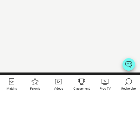
Matchs
Favoris
Vidéos
Classement
Prog TV
Recherche
Liens utiles
Clubs à la une
Tous les matchs
PSG
Matchs en live
Bayern Munich
Derniers résultats
Real Madrid
Matchs à venir
Inter
Match en streaming
Juventus