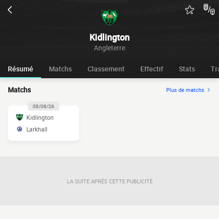
Kidlington
Angleterre
Résumé
Matchs
Classement
Effectif
Stats
Tr
Matchs
Plus de matchs
08/08/26
Kidlington
Larkhall
LA SUITE APRÈS CETTE PUBLICITÉ