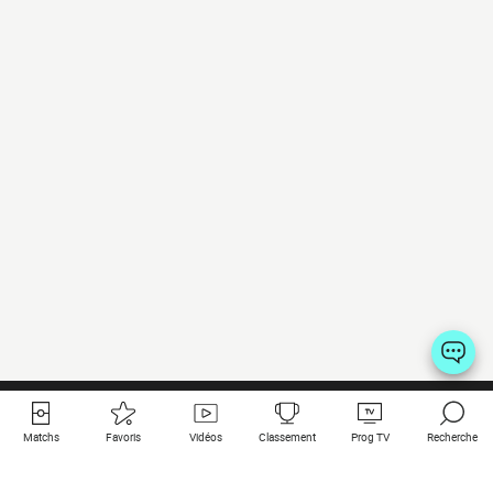
Matchs
Favoris
Vidéos
Classement
Prog TV
Recherche
Liens utiles
Clubs à la une