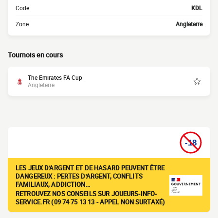
Code
KDL
Zone
Angleterre
Tournois en cours
The Emirates FA Cup
Angleterre
LES JEUX D'ARGENT ET DE HASARD PEUVENT ÊTRE
DANGEREUX : PERTES D'ARGENT, CONFLITS
FAMILIAUX, ADDICTION…
RETROUVEZ NOS CONSEILS SUR JOUEURS-INFO-
SERVICE.FR (09 74 75 13 13 - APPEL NON SURTAXÉ)