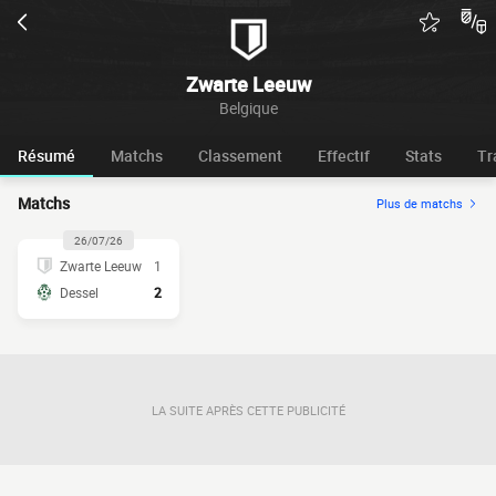
Zwarte Leeuw
Belgique
Résumé
Matchs
Classement
Effectif
Stats
Tr
Matchs
Plus de matchs
26/07/26
Zwarte Leeuw
1
Dessel
2
LA SUITE APRÈS CETTE PUBLICITÉ