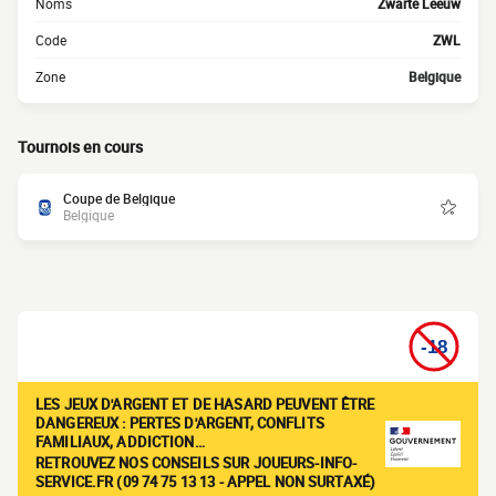
Noms
Zwarte Leeuw
Code
ZWL
Zone
Belgique
Tournois en cours
Coupe de Belgique
Belgique
LES JEUX D'ARGENT ET DE HASARD PEUVENT ÊTRE
DANGEREUX : PERTES D'ARGENT, CONFLITS
FAMILIAUX, ADDICTION…
RETROUVEZ NOS CONSEILS SUR JOUEURS-INFO-
SERVICE.FR (09 74 75 13 13 - APPEL NON SURTAXÉ)