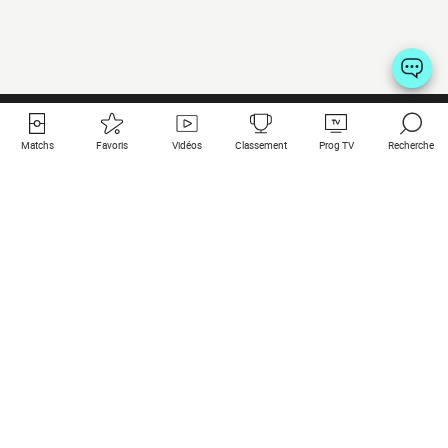
Matchs
Favoris
Vidéos
Classement
Prog TV
Recherche
Liens utiles
Clubs à la une
Tous les matchs
PSG
Matchs en live
Bayern Munich
Derniers résultats
Real Madrid
Matchs à venir
Inter
Match en streaming
Juventus
Contact
Manchester City
Mentions légales
Manchester United
Les amis de Foot Direct
Liverpool
Les guides de Foot Direct