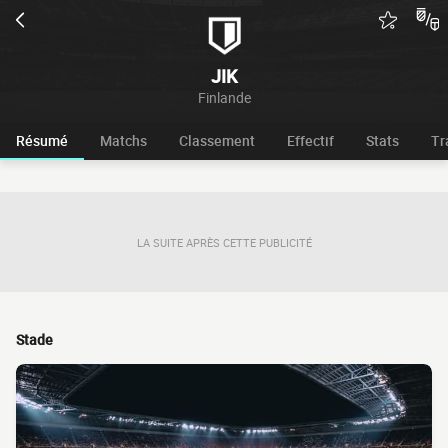
JIK
Finlande
Résumé
Matchs
Classement
Effectif
Stats
Tr
LA SUITE APRÈS CETTE PUBLICITÉ
Stade