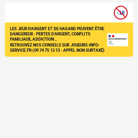
LES JEUX D'ARGENT ET DE HASARD PEUVENT ÊTRE
DANGEREUX : PERTES D'ARGENT, CONFLITS
FAMILIAUX, ADDICTION…
RETROUVEZ NOS CONSEILS SUR JOUEURS-INFO-
SERVICE.FR (09 74 75 13 13 - APPEL NON SURTAXÉ)