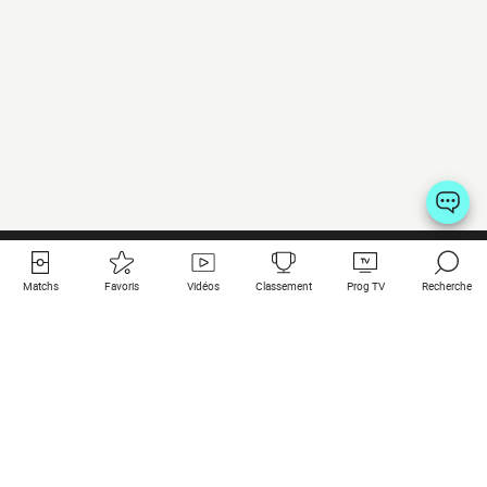
Matchs
Favoris
Vidéos
Classement
Prog TV
Recherche
Liens utiles
Clubs à la une
Tous les matchs
PSG
Matchs en live
Bayern Munich
Derniers résultats
Real Madrid
Matchs à venir
Inter
Match en streaming
Juventus
Contact
Manchester City