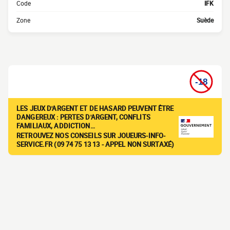
Code
IFK
Zone
Suède
LES JEUX D'ARGENT ET DE HASARD PEUVENT ÊTRE
DANGEREUX : PERTES D'ARGENT, CONFLITS
FAMILIAUX, ADDICTION…
RETROUVEZ NOS CONSEILS SUR JOUEURS-INFO-
SERVICE.FR (09 74 75 13 13 - APPEL NON SURTAXÉ)