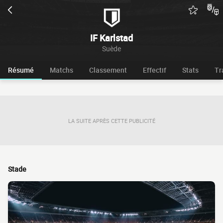
IF Karlstad
Suède
Résumé
Matchs
Classement
Effectif
Stats
Tr
LA SUITE APRÈS CETTE PUBLICITÉ
Stade