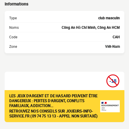
Informations
Type
club masculin
Noms
Công An Hồ Chí Minh, Công An HCM
Code
CAH
Zone
Viêt-Nam
LES JEUX D'ARGENT ET DE HASARD PEUVENT ÊTRE
DANGEREUX : PERTES D'ARGENT, CONFLITS
FAMILIAUX, ADDICTION…
RETROUVEZ NOS CONSEILS SUR JOUEURS-INFO-
SERVICE.FR (09 74 75 13 13 - APPEL NON SURTAXÉ)