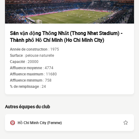
Sân vận động Thống Nhất (Thong Nhat Stadium) -
Thành phố Hồ Chí Minh (Ho Chi Minh City)
Année de construction :
1975
Surface :
pelouse naturelle
Capacité :
20000
Affluence moyenne :
4774
Affluence maximum :
11680
Affluence minimum :
758
% de remplissage :
24
Autres équipes du club
Hồ Chí Minh City (Femme)