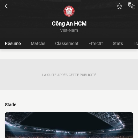
Công An HCM
Viêt-Nam
Résumé
Matchs
Classement
Effectif
Stats
Tr
LA SUITE APRÈS CETTE PUBLICITÉ
Stade