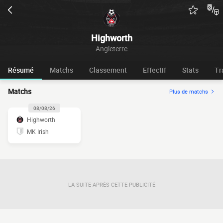
Highworth
Angleterre
Résumé
Matchs
Classement
Effectif
Stats
Tr
Matchs
Plus de matchs
08/08/26
Highworth
MK Irish
LA SUITE APRÈS CETTE PUBLICITÉ