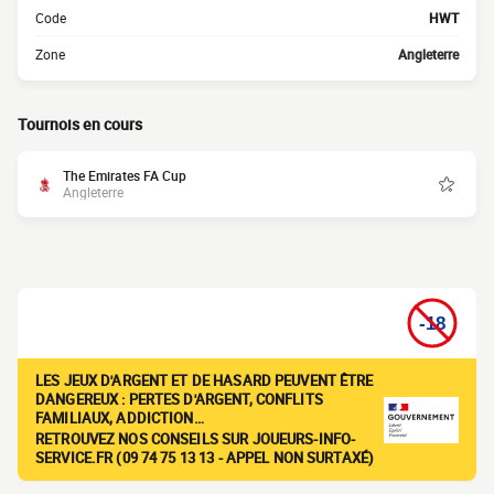
Code
HWT
Zone
Angleterre
Tournois en cours
The Emirates FA Cup
Angleterre
LES JEUX D'ARGENT ET DE HASARD PEUVENT ÊTRE
DANGEREUX : PERTES D'ARGENT, CONFLITS
FAMILIAUX, ADDICTION…
RETROUVEZ NOS CONSEILS SUR JOUEURS-INFO-
SERVICE.FR (09 74 75 13 13 - APPEL NON SURTAXÉ)