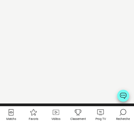
Matchs
Favoris
Vidéos
Classement
Prog TV
Recherche
Liens utiles
Clubs à la une