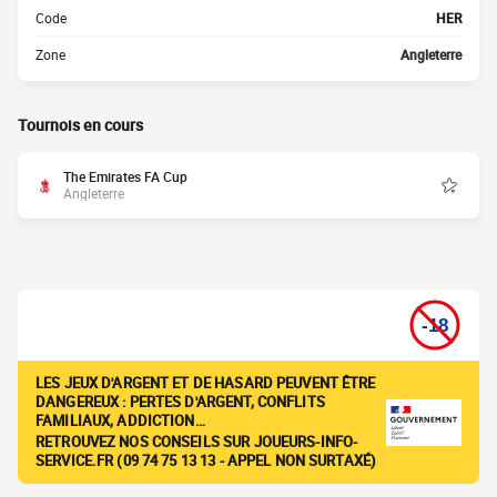
Code
HER
Zone
Angleterre
Tournois en cours
The Emirates FA Cup
Angleterre
LES JEUX D'ARGENT ET DE HASARD PEUVENT ÊTRE
DANGEREUX : PERTES D'ARGENT, CONFLITS
FAMILIAUX, ADDICTION…
RETROUVEZ NOS CONSEILS SUR JOUEURS-INFO-
SERVICE.FR (09 74 75 13 13 - APPEL NON SURTAXÉ)