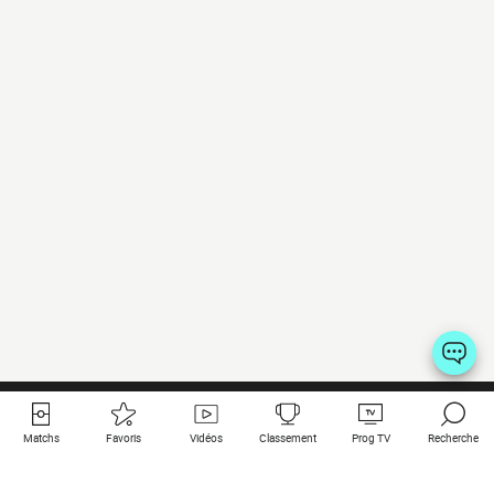
Matchs
Favoris
Vidéos
Classement
Prog TV
Recherche
Liens utiles
Clubs à la une