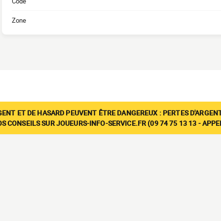
Code
Zone
GENT ET DE HASARD PEUVENT ÊTRE DANGEREUX : PERTES D'ARGENT
 CONSEILS SUR JOUEURS-INFO-SERVICE.FR (09 74 75 13 13 - APP