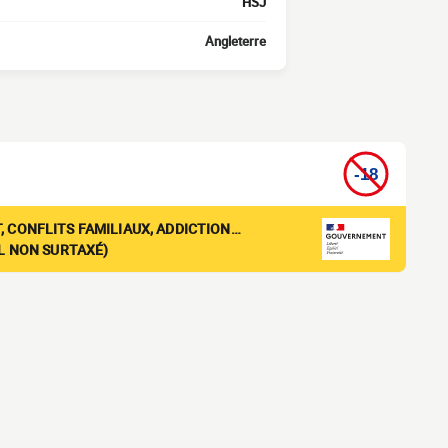
HSJ
Angleterre
, CONFLITS FAMILIAUX, ADDICTION…
EL NON SURTAXÉ)