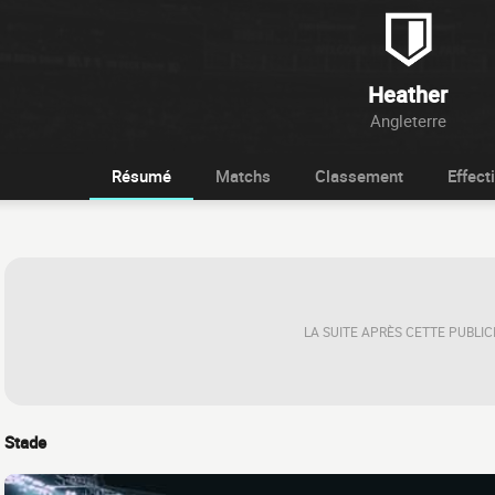
Heather
Angleterre
Résumé
Matchs
Classement
Effecti
LA SUITE APRÈS CETTE PUBLIC
Stade