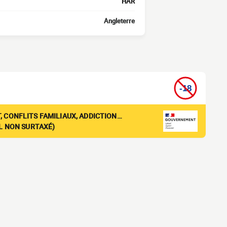
HAR
Angleterre
, CONFLITS FAMILIAUX, ADDICTION…
EL NON SURTAXÉ)