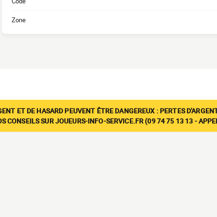
Code
Zone
GENT ET DE HASARD PEUVENT ÊTRE DANGEREUX : PERTES D'ARGENT
 CONSEILS SUR JOUEURS-INFO-SERVICE.FR (09 74 75 13 13 - APP