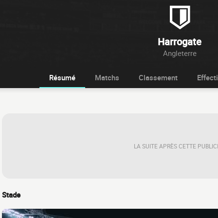
Harrogate
Angleterre
Résumé
Matchs
Classement
Effecti
LA SUITE APRÈS CETTE PUBLIC
Stade