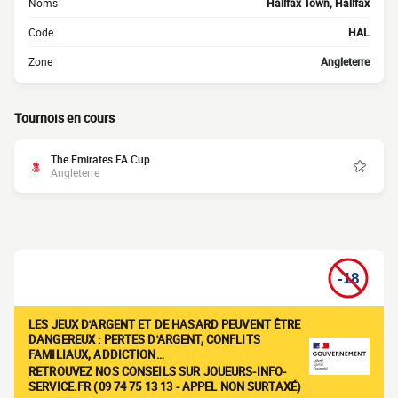
Noms
Halifax Town, Halifax
Code
HAL
Zone
Angleterre
Tournois en cours
The Emirates FA Cup
Angleterre
LES JEUX D'ARGENT ET DE HASARD PEUVENT ÊTRE
DANGEREUX : PERTES D'ARGENT, CONFLITS
FAMILIAUX, ADDICTION…
RETROUVEZ NOS CONSEILS SUR JOUEURS-INFO-
SERVICE.FR (09 74 75 13 13 - APPEL NON SURTAXÉ)