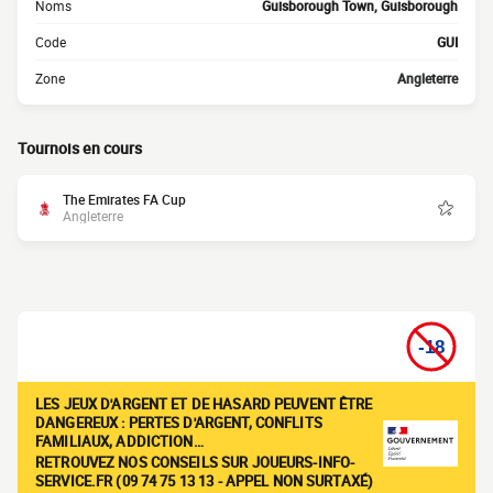
Noms
Guisborough Town, Guisborough
Code
GUI
Zone
Angleterre
Tournois en cours
The Emirates FA Cup
Angleterre
LES JEUX D'ARGENT ET DE HASARD PEUVENT ÊTRE
DANGEREUX : PERTES D'ARGENT, CONFLITS
FAMILIAUX, ADDICTION…
RETROUVEZ NOS CONSEILS SUR JOUEURS-INFO-
SERVICE.FR (09 74 75 13 13 - APPEL NON SURTAXÉ)