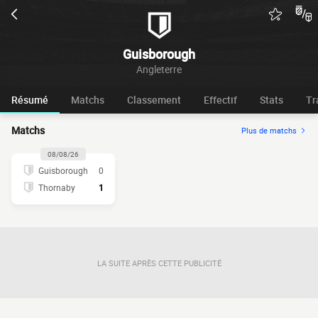
Guisborough
Angleterre
Résumé
Matchs
Classement
Effectif
Stats
Tr
Matchs
Plus de matchs
08/08/26
Guisborough
0
Thornaby
1
LA SUITE APRÈS CETTE PUBLICITÉ