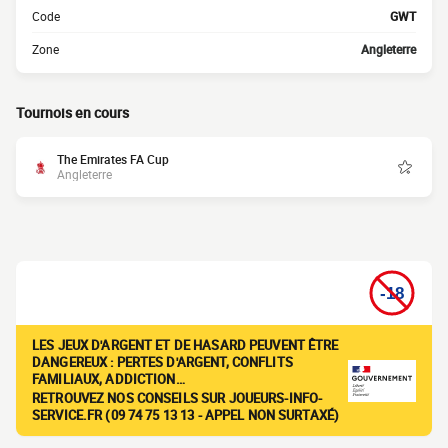
Code
GWT
Zone
Angleterre
Tournois en cours
The Emirates FA Cup
Angleterre
LES JEUX D'ARGENT ET DE HASARD PEUVENT ÊTRE
DANGEREUX : PERTES D'ARGENT, CONFLITS
FAMILIAUX, ADDICTION…
RETROUVEZ NOS CONSEILS SUR JOUEURS-INFO-
SERVICE.FR (09 74 75 13 13 - APPEL NON SURTAXÉ)