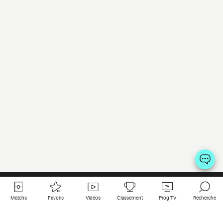
Matchs
Favoris
Vidéos
Classement
Prog TV
Recherche
Liens utiles
Clubs à la une