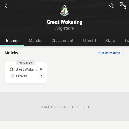
Great Wakering
Angleterre
Résumé
Matchs
Classement
Effectif
Stats
Tr
Matchs
Plus de matchs
08/08/26
Great Wakering
0
Takeley
2
LA SUITE APRÈS CETTE PUBLICITÉ