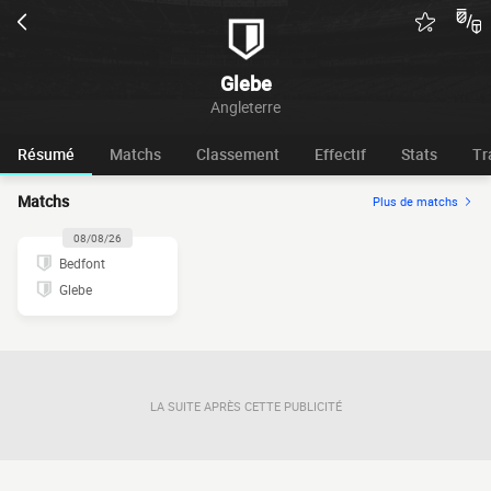
Glebe
Angleterre
Résumé
Matchs
Classement
Effectif
Stats
Tr
Matchs
Plus de matchs
08/08/26
Bedfont
Glebe
LA SUITE APRÈS CETTE PUBLICITÉ