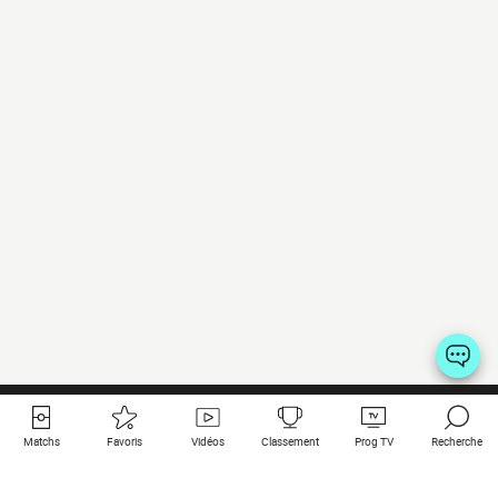
Matchs
Favoris
Vidéos
Classement
Prog TV
Recherche
Liens utiles
Clubs à la une