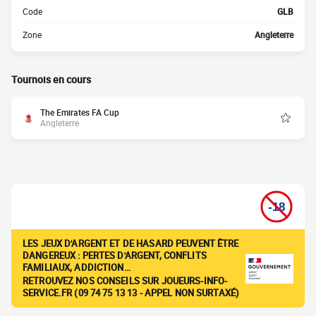
Code
GLB
Zone
Angleterre
Tournois en cours
The Emirates FA Cup
Angleterre
LES JEUX D'ARGENT ET DE HASARD PEUVENT ÊTRE
DANGEREUX : PERTES D'ARGENT, CONFLITS
FAMILIAUX, ADDICTION…
RETROUVEZ NOS CONSEILS SUR JOUEURS-INFO-
SERVICE.FR (09 74 75 13 13 - APPEL NON SURTAXÉ)