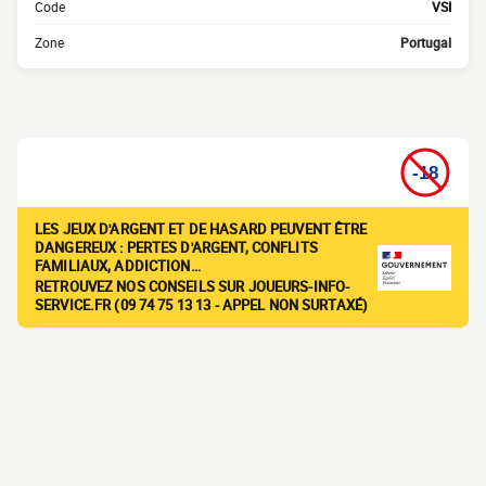
Code
VSI
Zone
Portugal
LES JEUX D'ARGENT ET DE HASARD PEUVENT ÊTRE
DANGEREUX : PERTES D'ARGENT, CONFLITS
FAMILIAUX, ADDICTION…
RETROUVEZ NOS CONSEILS SUR JOUEURS-INFO-
SERVICE.FR (09 74 75 13 13 - APPEL NON SURTAXÉ)