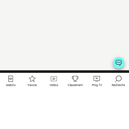
Matchs
Favoris
Vidéos
Classement
Prog TV
Recherche
Liens utiles
Clubs à la une
Tous les matchs
PSG
Matchs en live
Bayern Munich
Derniers résultats
Real Madrid
Matchs à venir
Inter
Match en streaming
Juventus