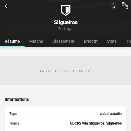
Silgueiros
Portugal
Résumé
Matchs
Classement
Effectif
Stats
Tr
LA SUITE APRÈS CETTE PUBLICITÉ
Informations
Type
club masculin
Noms
GDCRS Vila Silgueiros, Silgueiros