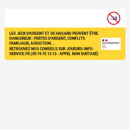
LES JEUX D'ARGENT ET DE HASARD PEUVENT ÊTRE
DANGEREUX : PERTES D'ARGENT, CONFLITS
FAMILIAUX, ADDICTION…
RETROUVEZ NOS CONSEILS SUR JOUEURS-INFO-
SERVICE.FR (09 74 75 13 13 - APPEL NON SURTAXÉ)