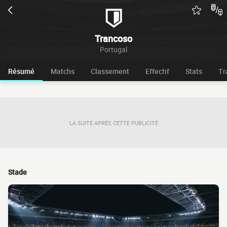
Trancoso
Portugal
Résumé
Matchs
Classement
Effectif
Stats
Tr
LA SUITE APRÈS CETTE PUBLICITÉ
Stade