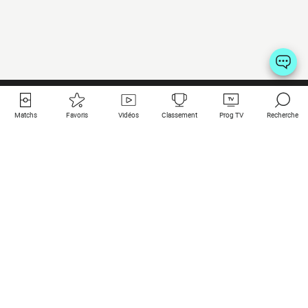
Matchs
Favoris
Vidéos
Classement
Prog TV
Recherche
Liens utiles
Clubs à la une
Tous les matchs
PSG
Matchs en live
Bayern Munich
Derniers résultats
Real Madrid
Matchs à venir
Inter
Match en streaming
Juventus
Contact
Manchester City
Mentions légales
Manchester United
Les amis de Foot Direct
Liverpool
Les guides de Foot Direct