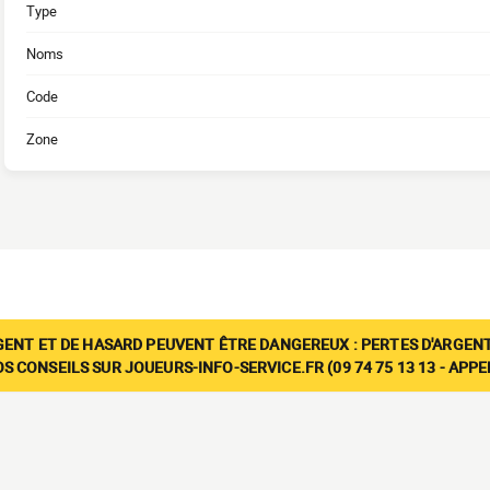
Type
Noms
Code
Zone
GENT ET DE HASARD PEUVENT ÊTRE DANGEREUX : PERTES D'ARGENT
 CONSEILS SUR JOUEURS-INFO-SERVICE.FR (09 74 75 13 13 - APP