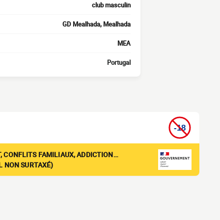
club masculin
GD Mealhada, Mealhada
MEA
Portugal
, CONFLITS FAMILIAUX, ADDICTION…
EL NON SURTAXÉ)