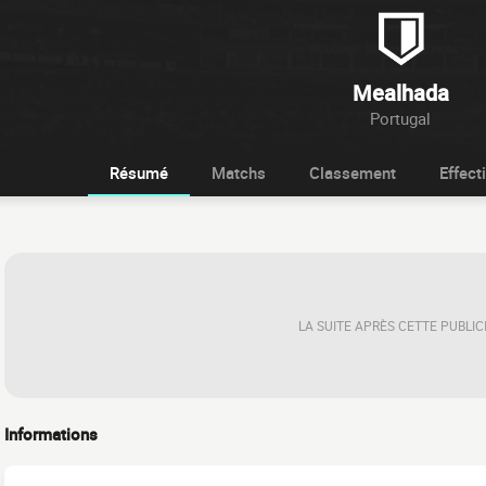
Mealhada
Portugal
Résumé
Matchs
Classement
Effecti
LA SUITE APRÈS CETTE PUBLIC
Informations