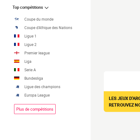
Top compétitions
Coupe du monde
Coupe d'Afrique des Nations
Ligue 1
Ligue 2
Premier league
Liga
Serie A
Bundesliga
Ligue des champions
Europa League
LES JEUX D'AR
RETROUVEZ NOS
Plus de compétitions