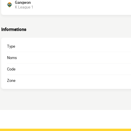
Gangwon
K League 1
Informations
Type
Noms
Code
Zone