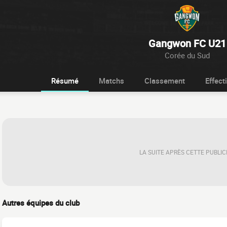
Gangwon FC U21
Corée du Sud
Résumé
Matchs
Classement
Effecti
LA SUITE APRÈS CETTE PUBLIC
Autres équipes du club