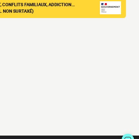
, CONFLITS FAMILIAUX, ADDICTION…
EL NON SURTAXÉ)