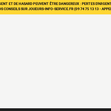
GENT ET DE HASARD PEUVENT ÊTRE DANGEREUX : PERTES D'ARGENT
 CONSEILS SUR JOUEURS-INFO-SERVICE.FR (09 74 75 13 13 - APP