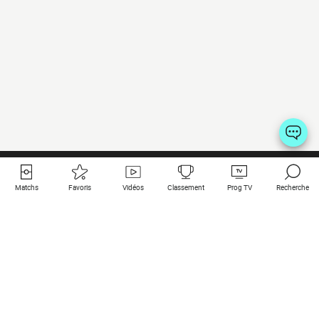
Matchs
Favoris
Vidéos
Classement
Prog TV
Recherche
Liens utiles
Clubs à la une
Tous les matchs
PSG
Matchs en live
Bayern Munich
Derniers résultats
Real Madrid
Matchs à venir
Inter
Match en streaming
Juventus
Contact
Manchester City