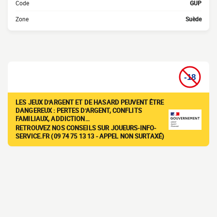
Code
GUP
Zone
Suède
LES JEUX D'ARGENT ET DE HASARD PEUVENT ÊTRE
DANGEREUX : PERTES D'ARGENT, CONFLITS
FAMILIAUX, ADDICTION…
RETROUVEZ NOS CONSEILS SUR JOUEURS-INFO-
SERVICE.FR (09 74 75 13 13 - APPEL NON SURTAXÉ)