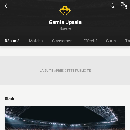
Gamla Upsala
Suède
Résumé
Matchs
Classement
Effectif
Stats
Tr
LA SUITE APRÈS CETTE PUBLICITÉ
Stade