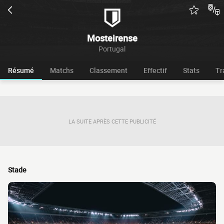
Mosteirense
Portugal
Résumé
Matchs
Classement
Effectif
Stats
Tr
LA SUITE APRÈS CETTE PUBLICITÉ
Stade