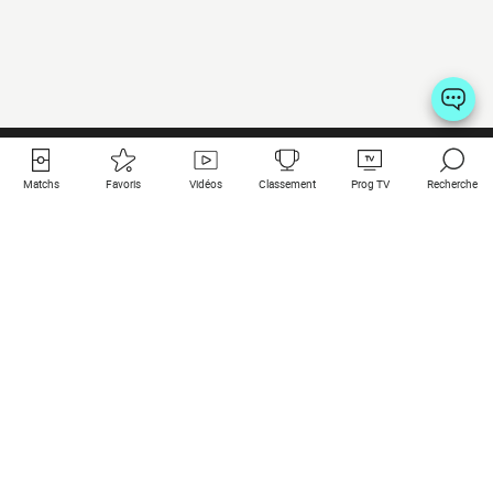
Matchs
Favoris
Vidéos
Classement
Prog TV
Recherche
Liens utiles
Clubs à la une
Tous les matchs
PSG
Matchs en live
Bayern Munich
Derniers résultats
Real Madrid
Matchs à venir
Inter
Match en streaming
Juventus
Contact
Manchester City
Mentions légales
Manchester United
Les amis de Foot Direct
Liverpool
Les guides de Foot Direct