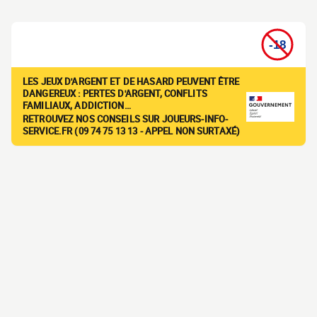
LES JEUX D'ARGENT ET DE HASARD PEUVENT ÊTRE
DANGEREUX : PERTES D'ARGENT, CONFLITS
FAMILIAUX, ADDICTION…
RETROUVEZ NOS CONSEILS SUR JOUEURS-INFO-
SERVICE.FR (09 74 75 13 13 - APPEL NON SURTAXÉ)