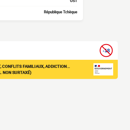
OST
République Tchèque
, CONFLITS FAMILIAUX, ADDICTION…
EL NON SURTAXÉ)