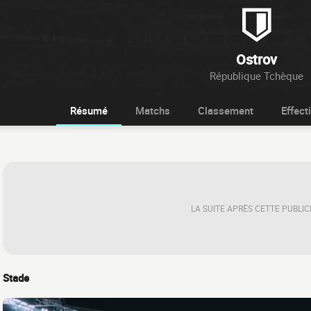
Ostrov
République Tchèque
Résumé
Matchs
Classement
Effecti
LA SUITE APRÈS CETTE PUBLIC
Stade