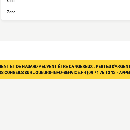
Code
Zone
GENT ET DE HASARD PEUVENT ÊTRE DANGEREUX : PERTES D'ARGENT
 CONSEILS SUR JOUEURS-INFO-SERVICE.FR (09 74 75 13 13 - APP