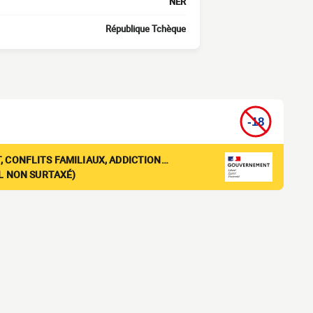
NER
République Tchèque
, CONFLITS FAMILIAUX, ADDICTION…
EL NON SURTAXÉ)