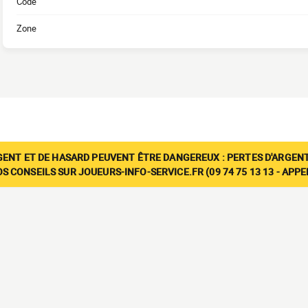
Code
Zone
GENT ET DE HASARD PEUVENT ÊTRE DANGEREUX : PERTES D'ARGENT
 CONSEILS SUR JOUEURS-INFO-SERVICE.FR (09 74 75 13 13 - APP