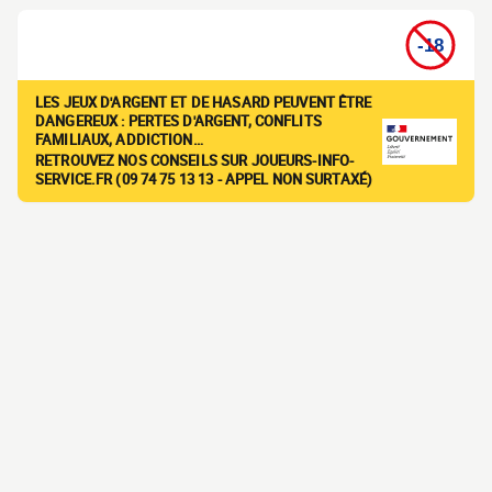
LES JEUX D'ARGENT ET DE HASARD PEUVENT ÊTRE
DANGEREUX : PERTES D'ARGENT, CONFLITS
FAMILIAUX, ADDICTION…
RETROUVEZ NOS CONSEILS SUR JOUEURS-INFO-
SERVICE.FR (09 74 75 13 13 - APPEL NON SURTAXÉ)