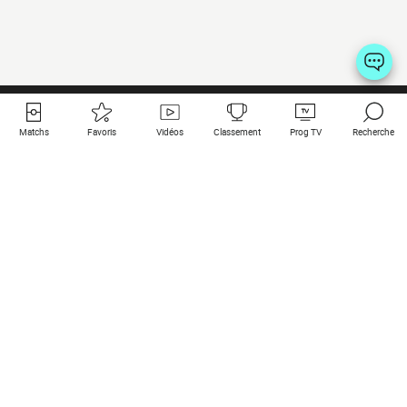
Matchs
Favoris
Vidéos
Classement
Prog TV
Recherche
Liens utiles
Clubs à la une
Tous les matchs
PSG
Matchs en live
Bayern Munich
Derniers résultats
Real Madrid
Matchs à venir
Inter
Match en streaming
Juventus
Contact
Manchester City
Mentions légales
Manchester United
Les amis de Foot Direct
Liverpool
Les guides de Foot Direct