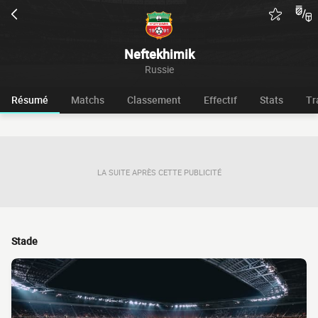
Neftekhimik
Russie
Résumé
Matchs
Classement
Effectif
Stats
Tr
LA SUITE APRÈS CETTE PUBLICITÉ
Stade