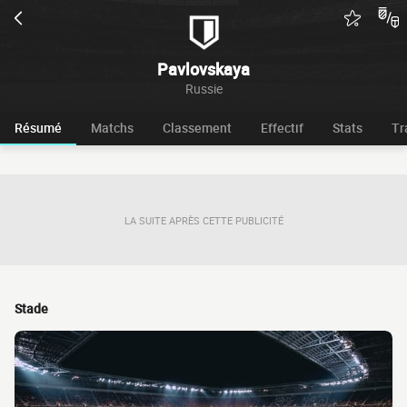
Pavlovskaya
Russie
Résumé
Matchs
Classement
Effectif
Stats
Tr
LA SUITE APRÈS CETTE PUBLICITÉ
Stade