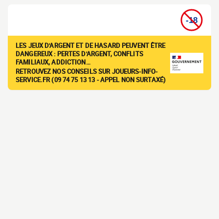
LES JEUX D'ARGENT ET DE HASARD PEUVENT ÊTRE
DANGEREUX : PERTES D'ARGENT, CONFLITS
FAMILIAUX, ADDICTION…
RETROUVEZ NOS CONSEILS SUR JOUEURS-INFO-
SERVICE.FR (09 74 75 13 13 - APPEL NON SURTAXÉ)