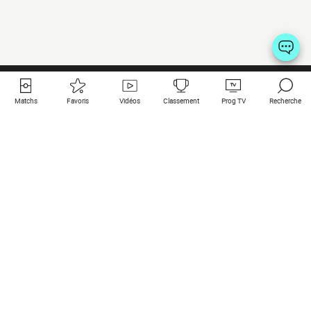
Matchs
Favoris
Vidéos
Classement
Prog TV
Recherche
Liens utiles
Clubs à la une
Tous les matchs
PSG
Matchs en live
Bayern Munich
Derniers résultats
Real Madrid
Matchs à venir
Inter
Match en streaming
Juventus
Contact
Manchester City
Mentions légales
Manchester United
Les amis de Foot Direct
Liverpool
Les guides de Foot Direct