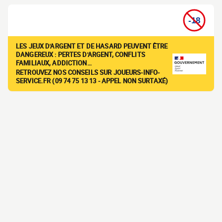
LES JEUX D'ARGENT ET DE HASARD PEUVENT ÊTRE
DANGEREUX : PERTES D'ARGENT, CONFLITS
FAMILIAUX, ADDICTION…
RETROUVEZ NOS CONSEILS SUR JOUEURS-INFO-
SERVICE.FR (09 74 75 13 13 - APPEL NON SURTAXÉ)