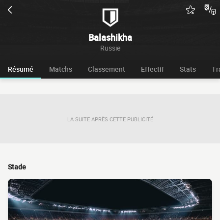
Balashikha
Russie
Résumé
Matchs
Classement
Effectif
Stats
Tr
LA SUITE APRÈS CETTE PUBLICITÉ
Stade