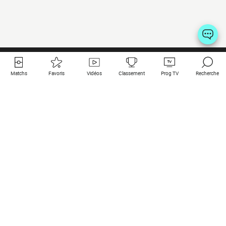
Matchs
Favoris
Vidéos
Classement
Prog TV
Recherche
Liens utiles
Clubs à la une
Tous les matchs
PSG
Matchs en live
Bayern Munich
Derniers résultats
Real Madrid
Matchs à venir
Inter
Match en streaming
Juventus
Contact
Manchester City
Mentions légales
Manchester United
Les amis de Foot Direct
Liverpool
Les guides de Foot Direct