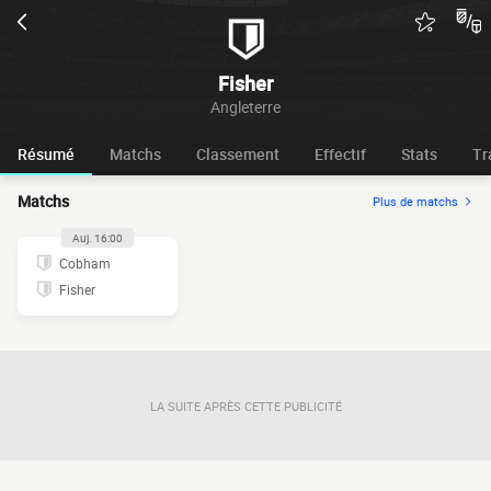
Fisher
Angleterre
Résumé
Matchs
Classement
Effectif
Stats
Tr
Matchs
Plus de matchs
Auj. 16:00
Cobham
Fisher
LA SUITE APRÈS CETTE PUBLICITÉ