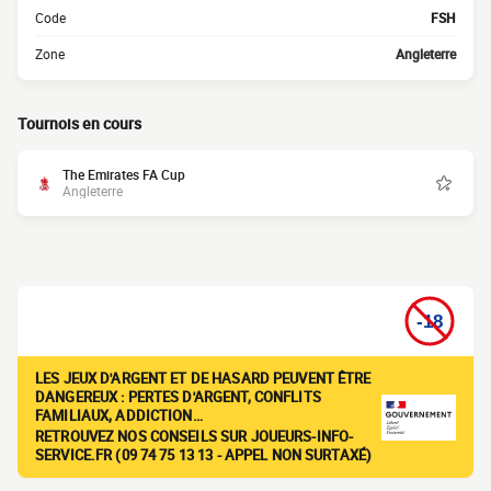
Code
FSH
Zone
Angleterre
Tournois en cours
The Emirates FA Cup
Angleterre
LES JEUX D'ARGENT ET DE HASARD PEUVENT ÊTRE
DANGEREUX : PERTES D'ARGENT, CONFLITS
FAMILIAUX, ADDICTION…
RETROUVEZ NOS CONSEILS SUR JOUEURS-INFO-
SERVICE.FR (09 74 75 13 13 - APPEL NON SURTAXÉ)