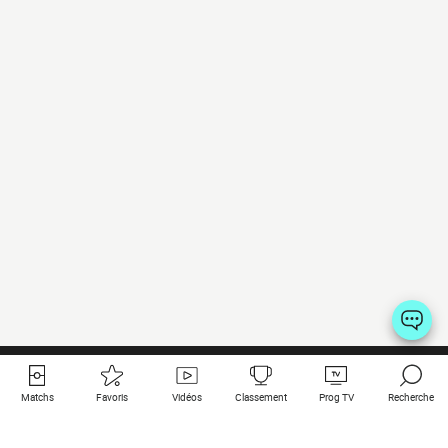
Matchs
Favoris
Vidéos
Classement
Prog TV
Recherche
Liens utiles
Clubs à la une