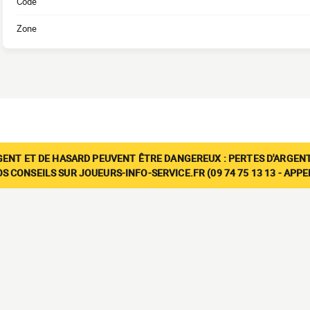
Code
Zone
GENT ET DE HASARD PEUVENT ÊTRE DANGEREUX : PERTES D'ARGENT
 CONSEILS SUR JOUEURS-INFO-SERVICE.FR (09 74 75 13 13 - APP