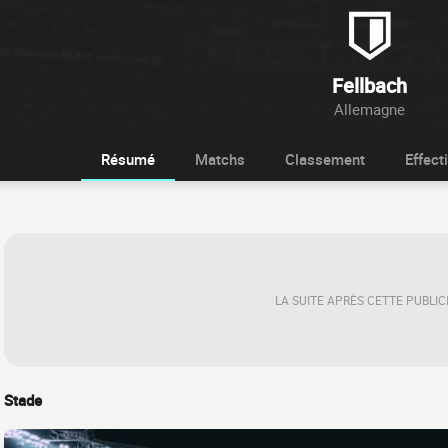
Fellbach
Allemagne
Résumé
Matchs
Classement
Effecti
LA SUITE APRÈS CETTE PUBLIC
Stade