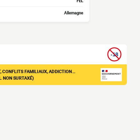
FEL
Allemagne
, CONFLITS FAMILIAUX, ADDICTION…
EL NON SURTAXÉ)