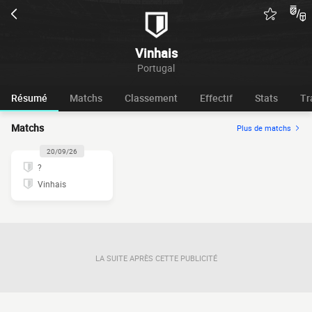
Vinhais
Portugal
Résumé
Matchs
Classement
Effectif
Stats
Tr
Matchs
Plus de matchs
20/09/26
?
Vinhais
LA SUITE APRÈS CETTE PUBLICITÉ