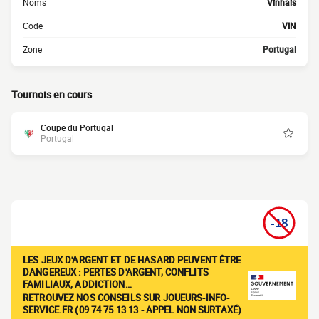
Noms
Vinhais
Code
VIN
Zone
Portugal
Tournois en cours
Coupe du Portugal
Portugal
LES JEUX D'ARGENT ET DE HASARD PEUVENT ÊTRE
DANGEREUX : PERTES D'ARGENT, CONFLITS
FAMILIAUX, ADDICTION…
RETROUVEZ NOS CONSEILS SUR JOUEURS-INFO-
SERVICE.FR (09 74 75 13 13 - APPEL NON SURTAXÉ)