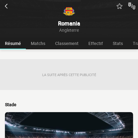
Romania
Angleterre
Résumé
Matchs
Classement
Effectif
Stats
Tr
LA SUITE APRÈS CETTE PUBLICITÉ
Stade