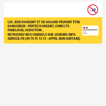
LES JEUX D'ARGENT ET DE HASARD PEUVENT ÊTRE
DANGEREUX : PERTES D'ARGENT, CONFLITS
FAMILIAUX, ADDICTION…
RETROUVEZ NOS CONSEILS SUR JOUEURS-INFO-
SERVICE.FR (09 74 75 13 13 - APPEL NON SURTAXÉ)