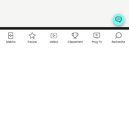
Matchs
Favoris
Vidéos
Classement
Prog TV
Recherche
Liens utiles
Clubs à la une
Tous les matchs
PSG
Matchs en live
Bayern Munich
Derniers résultats
Real Madrid
Matchs à venir
Inter
Match en streaming
Juventus
Contact
Manchester City
Mentions légales
Manchester United
Les amis de Foot Direct
Liverpool
Les guides de Foot Direct