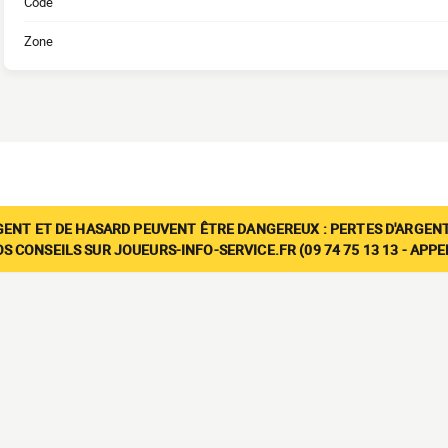
Code
Zone
GENT ET DE HASARD PEUVENT ÊTRE DANGEREUX : PERTES D'ARGENT
 CONSEILS SUR JOUEURS-INFO-SERVICE.FR (09 74 75 13 13 - APP