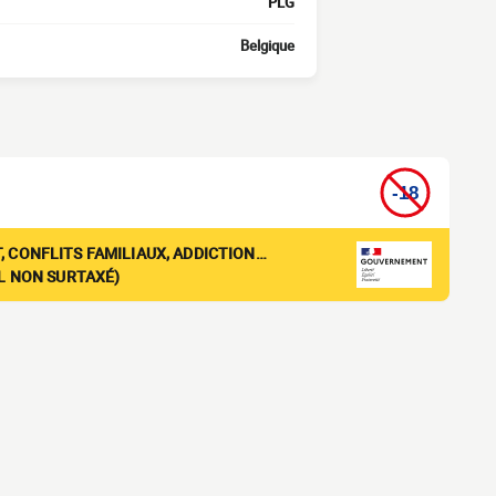
PLG
Belgique
, CONFLITS FAMILIAUX, ADDICTION…
EL NON SURTAXÉ)