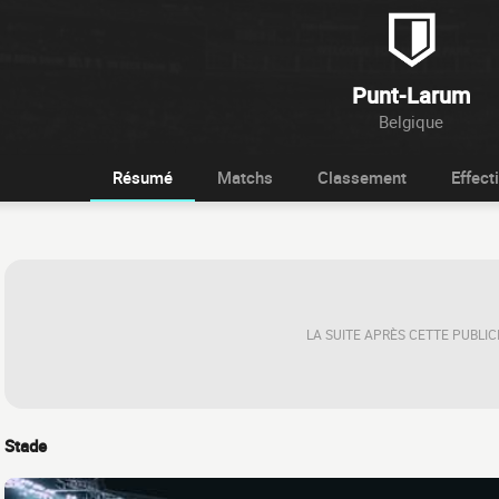
Punt-Larum
Belgique
Résumé
Matchs
Classement
Effecti
LA SUITE APRÈS CETTE PUBLIC
Stade