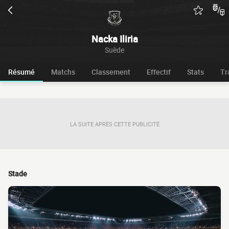
Nacka Iliria
Suède
Résumé
Matchs
Classement
Effectif
Stats
Tr
LA SUITE APRÈS CETTE PUBLICITÉ
Stade