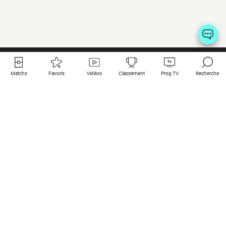
Matchs
Favoris
Vidéos
Classement
Prog TV
Recherche
Liens utiles
Clubs à la une
Tous les matchs
PSG
Matchs en live
Bayern Munich
Derniers résultats
Real Madrid
Matchs à venir
Inter
Match en streaming
Juventus
Contact
Manchester City
Mentions légales
Manchester United
Les amis de Foot Direct
Liverpool
Les guides de Foot Direct