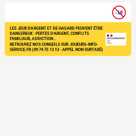
LES JEUX D'ARGENT ET DE HASARD PEUVENT ÊTRE
DANGEREUX : PERTES D'ARGENT, CONFLITS
FAMILIAUX, ADDICTION…
RETROUVEZ NOS CONSEILS SUR JOUEURS-INFO-
SERVICE.FR (09 74 75 13 13 - APPEL NON SURTAXÉ)