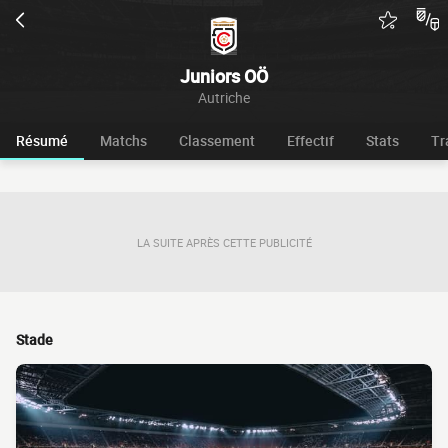
Juniors OÖ
Autriche
Résumé
Matchs
Classement
Effectif
Stats
Tr
LA SUITE APRÈS CETTE PUBLICITÉ
Stade