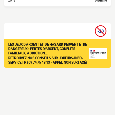
Zone
Autriche
LES JEUX D'ARGENT ET DE HASARD PEUVENT ÊTRE
DANGEREUX : PERTES D'ARGENT, CONFLITS
FAMILIAUX, ADDICTION…
RETROUVEZ NOS CONSEILS SUR JOUEURS-INFO-
SERVICE.FR (09 74 75 13 13 - APPEL NON SURTAXÉ)