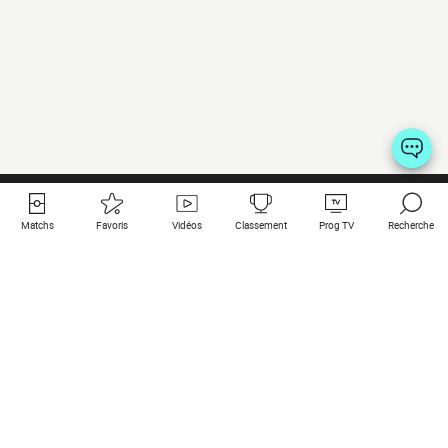
Matchs
Favoris
Vidéos
Classement
Prog TV
Recherche
Liens utiles
Clubs à la une
Tous les matchs
PSG
Matchs en live
Bayern Munich
Derniers résultats
Real Madrid
Matchs à venir
Inter
Match en streaming
Juventus
Contact
Manchester City
Mentions légales
Manchester United
Les amis de Foot Direct
Liverpool