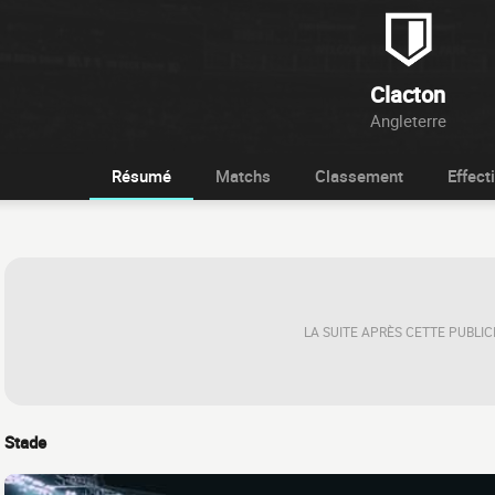
Clacton
Angleterre
Résumé
Matchs
Classement
Effecti
LA SUITE APRÈS CETTE PUBLIC
Stade