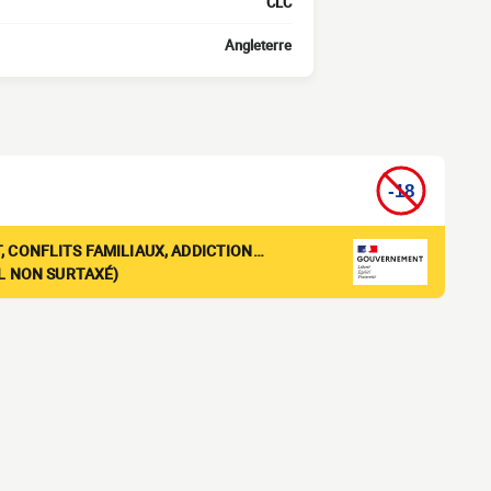
CLC
Angleterre
, CONFLITS FAMILIAUX, ADDICTION…
EL NON SURTAXÉ)