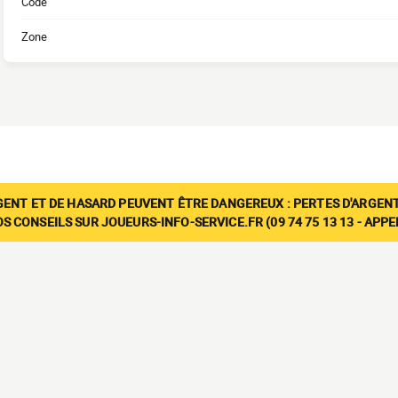
Code
Zone
GENT ET DE HASARD PEUVENT ÊTRE DANGEREUX : PERTES D'ARGENT
 CONSEILS SUR JOUEURS-INFO-SERVICE.FR (09 74 75 13 13 - APP