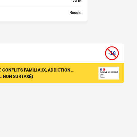
ATM
Russie
, CONFLITS FAMILIAUX, ADDICTION…
EL NON SURTAXÉ)