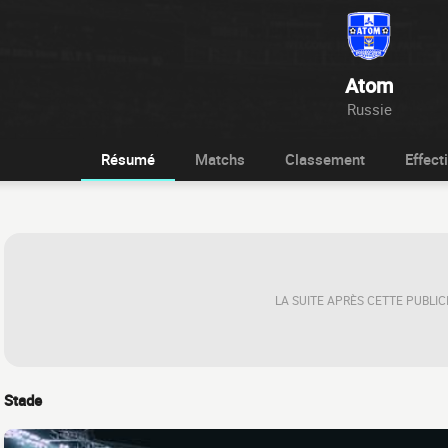
Atom
Russie
Résumé
Matchs
Classement
Effecti
LA SUITE APRÈS CETTE PUBLIC
Stade