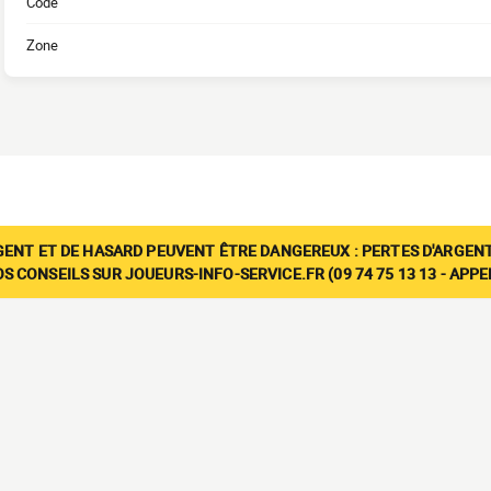
Code
Zone
GENT ET DE HASARD PEUVENT ÊTRE DANGEREUX : PERTES D'ARGENT
 CONSEILS SUR JOUEURS-INFO-SERVICE.FR (09 74 75 13 13 - APP