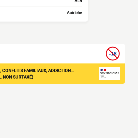
ALB
Autriche
, CONFLITS FAMILIAUX, ADDICTION…
EL NON SURTAXÉ)