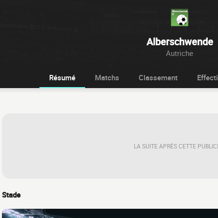
Alberschwende
Autriche
Résumé
Matchs
Classement
Effecti
LA SUITE APRÈS CETTE PUBLIC
Stade