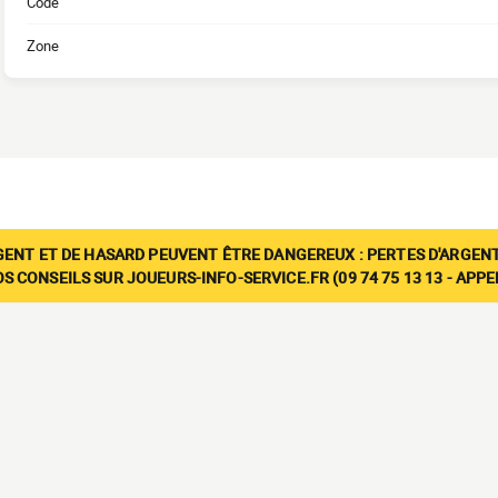
Code
Zone
GENT ET DE HASARD PEUVENT ÊTRE DANGEREUX : PERTES D'ARGENT
 CONSEILS SUR JOUEURS-INFO-SERVICE.FR (09 74 75 13 13 - APP