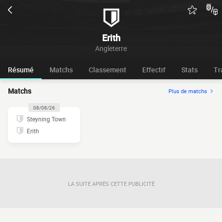
Erith
Angleterre
Résumé
Matchs
Classement
Effectif
Stats
Tr
Matchs
Plus de matchs
08/08/26
Steyning Town
Erith
LA SUITE APRÈS CETTE PUBLICITÉ