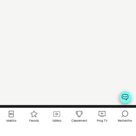
Matchs
Favoris
Vidéos
Classement
Prog TV
Recherche
Liens utiles
Clubs à la une