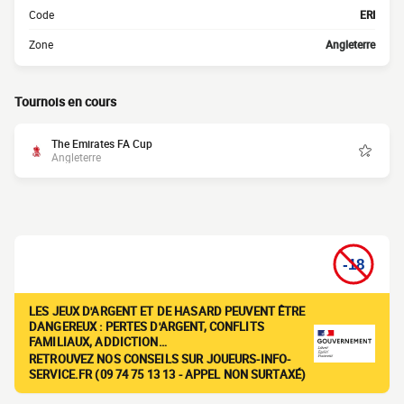
Code
ERI
Zone
Angleterre
Tournois en cours
The Emirates FA Cup
Angleterre
LES JEUX D'ARGENT ET DE HASARD PEUVENT ÊTRE
DANGEREUX : PERTES D'ARGENT, CONFLITS
FAMILIAUX, ADDICTION…
RETROUVEZ NOS CONSEILS SUR JOUEURS-INFO-
SERVICE.FR (09 74 75 13 13 - APPEL NON SURTAXÉ)