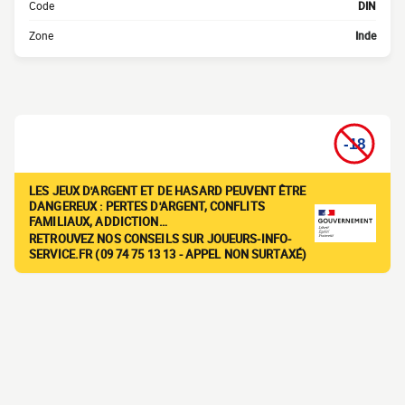
Code
DIN
Zone
Inde
LES JEUX D'ARGENT ET DE HASARD PEUVENT ÊTRE
DANGEREUX : PERTES D'ARGENT, CONFLITS
FAMILIAUX, ADDICTION…
RETROUVEZ NOS CONSEILS SUR JOUEURS-INFO-
SERVICE.FR (09 74 75 13 13 - APPEL NON SURTAXÉ)