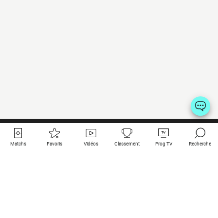
Matchs
Favoris
Vidéos
Classement
Prog TV
Recherche
Liens utiles
Clubs à la une
Tous les matchs
PSG
Matchs en live
Bayern Munich
Derniers résultats
Real Madrid
Matchs à venir
Inter
Match en streaming
Juventus