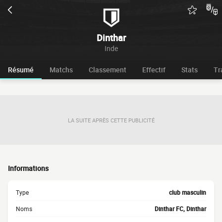
Dinthar
Inde
Résumé
Matchs
Classement
Effectif
Stats
Tr
LA SUITE APRÈS CETTE PUBLICITÉ
Informations
Type
club masculin
Noms
Dinthar FC, Dinthar