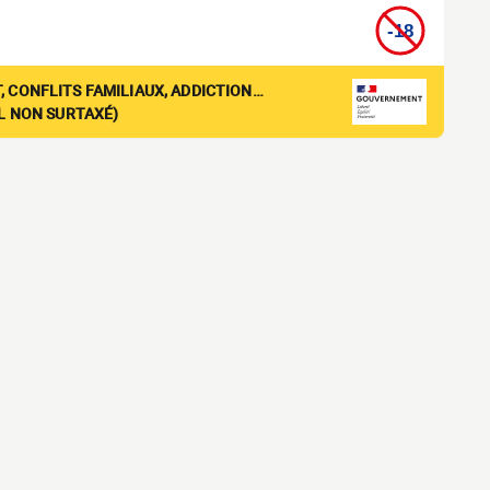
, CONFLITS FAMILIAUX, ADDICTION…
EL NON SURTAXÉ)