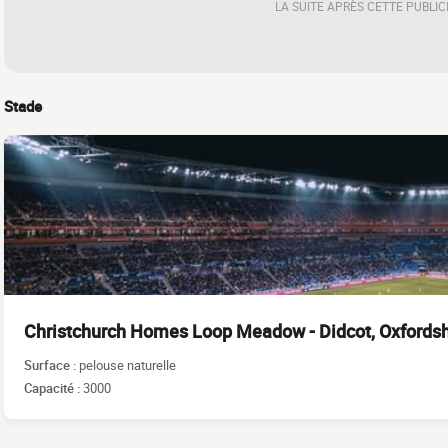
LA SUITE APRÈS CETTE PUBLIC
Stade
Christchurch Homes Loop Meadow - Didcot, Oxfordsh
Surface :
pelouse naturelle
Capacité :
3000