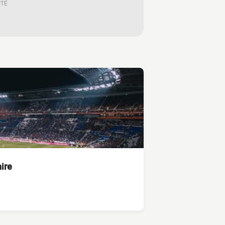
ITÉ
ire