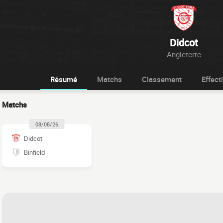
Didcot
Angleterre
Résumé
Matchs
Classement
Effecti
Matchs
08/08/26
Didcot
Binfield