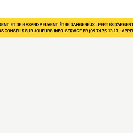
GENT ET DE HASARD PEUVENT ÊTRE DANGEREUX : PERTES D'ARGENT
 CONSEILS SUR JOUEURS-INFO-SERVICE.FR (09 74 75 13 13 - APP