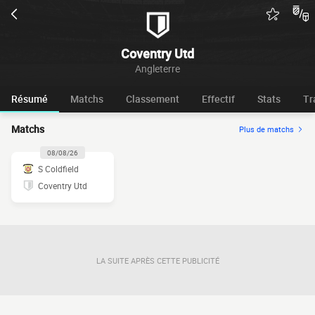
Coventry Utd
Angleterre
Résumé
Matchs
Classement
Effectif
Stats
Tr
Matchs
Plus de matchs
08/08/26
S Coldfield
Coventry Utd
LA SUITE APRÈS CETTE PUBLICITÉ