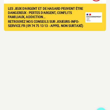
LES JEUX D'ARGENT ET DE HASARD PEUVENT ÊTRE
DANGEREUX : PERTES D'ARGENT, CONFLITS
FAMILIAUX, ADDICTION…
RETROUVEZ NOS CONSEILS SUR JOUEURS-INFO-
SERVICE.FR (09 74 75 13 13 - APPEL NON SURTAXÉ)