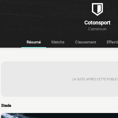
Cotonsport
Cameroun
Résumé
Matchs
Classement
Effecti
LA SUITE APRÈS CETTE PUBLIC
Stade