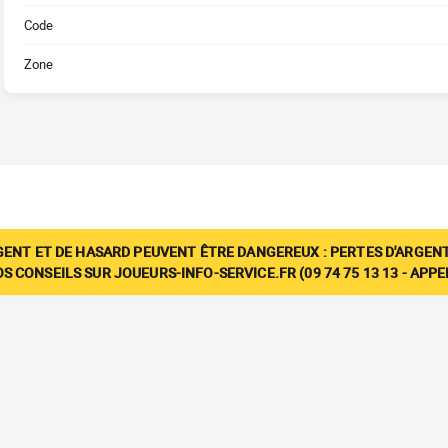
Code
Zone
GENT ET DE HASARD PEUVENT ÊTRE DANGEREUX : PERTES D'ARGENT
 CONSEILS SUR JOUEURS-INFO-SERVICE.FR (09 74 75 13 13 - APP