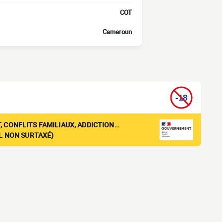
COT
Cameroun
, CONFLITS FAMILIAUX, ADDICTION…
EL NON SURTAXÉ)