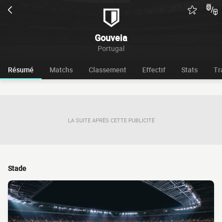
Gouveia
Portugal
Résumé
Matchs
Classement
Effectif
Stats
Tr
LA SUITE APRÈS CETTE PUBLICITÉ
Stade