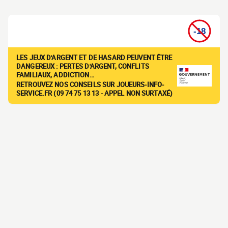
LES JEUX D'ARGENT ET DE HASARD PEUVENT ÊTRE
DANGEREUX : PERTES D'ARGENT, CONFLITS
FAMILIAUX, ADDICTION…
RETROUVEZ NOS CONSEILS SUR JOUEURS-INFO-
SERVICE.FR (09 74 75 13 13 - APPEL NON SURTAXÉ)