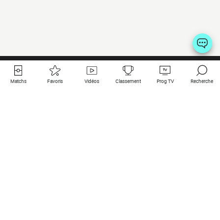
Matchs
Favoris
Vidéos
Classement
Prog TV
Recherche
Liens utiles
Clubs à la une
Tous les matchs
PSG
Matchs en live
Bayern Munich
Derniers résultats
Real Madrid
Matchs à venir
Inter
Match en streaming
Juventus
Contact
Manchester City
Mentions légales
Manchester United
Les amis de Foot Direct
Liverpool
Les guides de Foot Direct