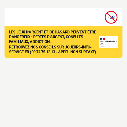
LES JEUX D'ARGENT ET DE HASARD PEUVENT ÊTRE
DANGEREUX : PERTES D'ARGENT, CONFLITS
FAMILIAUX, ADDICTION…
RETROUVEZ NOS CONSEILS SUR JOUEURS-INFO-
SERVICE.FR (09 74 75 13 13 - APPEL NON SURTAXÉ)