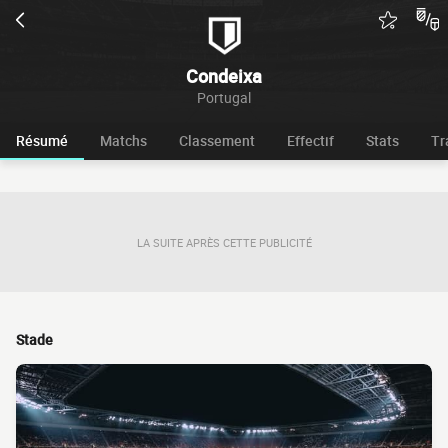
Condeixa
Portugal
Résumé
Matchs
Classement
Effectif
Stats
Tr
LA SUITE APRÈS CETTE PUBLICITÉ
Stade