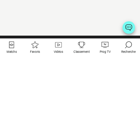
Matchs
Favoris
Vidéos
Classement
Prog TV
Recherche
Liens utiles
Clubs à la une
Tous les matchs
PSG
Matchs en live
Bayern Munich
Derniers résultats
Real Madrid
Matchs à venir
Inter
Match en streaming
Juventus
Contact
Manchester City
Mentions légales
Manchester United
Les amis de Foot Direct
Liverpool
Les guides de Foot Direct