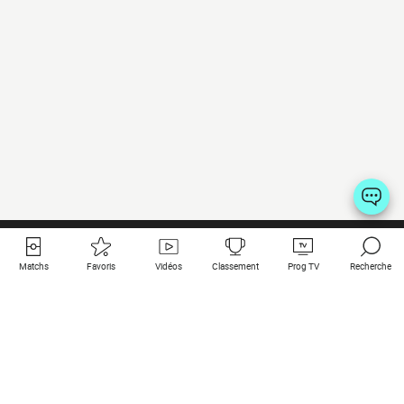
Matchs
Favoris
Vidéos
Classement
Prog TV
Recherche
Liens utiles
Clubs à la une
Tous les matchs
PSG
Matchs en live
Bayern Munich
Derniers résultats
Real Madrid
Matchs à venir
Inter
Match en streaming
Juventus