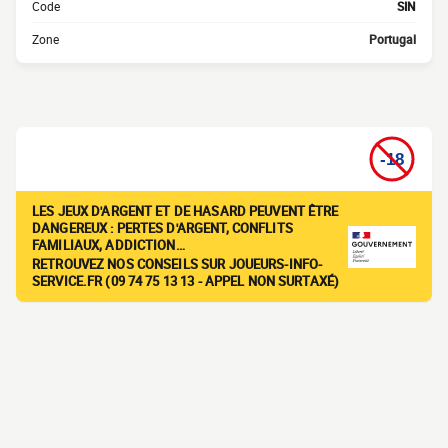
Code
SIN
Zone
Portugal
LES JEUX D'ARGENT ET DE HASARD PEUVENT ÊTRE
DANGEREUX : PERTES D'ARGENT, CONFLITS
FAMILIAUX, ADDICTION…
RETROUVEZ NOS CONSEILS SUR JOUEURS-INFO-
SERVICE.FR (09 74 75 13 13 - APPEL NON SURTAXÉ)