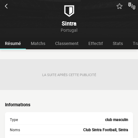
Sintra
Portugal
Résumé
Matchs
Classement
Effectif
Stats
Tr
LA SUITE APRÈS CETTE PUBLICITÉ
Informations
Type
club masculin
Noms
Club Sintra Football, Sintra